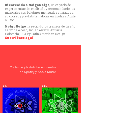
Bienvenido a NoigoNoigo
, un espacio de
experimentación en diseño y recomendaciones
musicales con boletines mensuales enviados a
su correo y playlists temáticas en Spotify y Apple
Music.
NoigoNoigo
ha recibido los premios de diseño
Lápiz de Acero, Indigo Award, Anuaria
Colombia, CLAP y Latin American Design.
Suscríbase aquí
.
Todas las playlists las encuentra
en Spotify y Apple Music
01.
02.